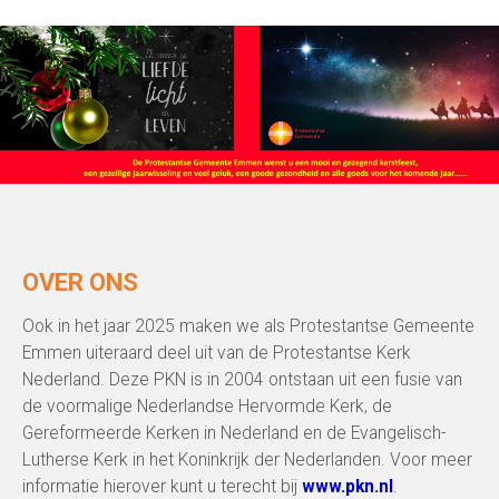
OVER ONS
Ook in het jaar 2025 maken we als Protestantse Gemeente
Emmen uiteraard deel uit van de Protestantse Kerk
Nederland. Deze PKN is in 2004 ontstaan uit een fusie van
de voormalige Nederlandse Hervormde Kerk, de
Gereformeerde Kerken in Nederland en de Evangelisch-
Lutherse Kerk in het Koninkrijk der Nederlanden. Voor meer
informatie hierover kunt u terecht bij
www.pkn.nl
.