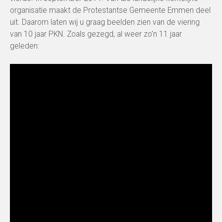
organisatie maakt de Protestantse Gemeente Emmen deel
uit. Daarom laten wij u graag beelden zien van de viering
van 10 jaar PKN. Zoals gezegd, al weer zo'n 11 jaar
geleden: